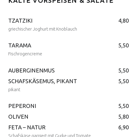
KALTE VORSPEISEN & SALATE
TZATZIKI
4,80
griechischer Joghurt mit Knoblauch
TARAMA
5,50
Fischrogencreme
Posted on:
9 Feb. 2017
Written by:
admin
AUBERGINENMUS
5,50
Posted on:
SCHAFSKÄSEMUS, PIKANT
5,50
9 Feb. 2017
Written by:
admin
pikant
Posted on:
9 Feb. 2017
Written by:
admin
PEPERONI
5,50
Posted on:
OLIVEN
5,80
9 Feb. 2017
Written by:
admin
Posted on:
FETA – NATUR
6,90
9 Feb. 2017
Written by:
admin
Schafskäse garniert mit Gurke und Tomate
Posted on: