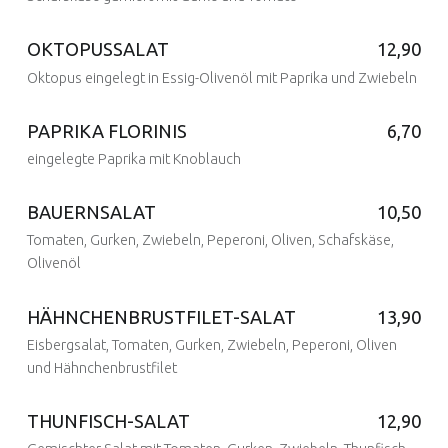
9 Feb. 2017
Written by:
admin
OKTOPUSSALAT
12,90
Oktopus eingelegt in Essig-Olivenöl mit Paprika und Zwiebeln
Posted on:
9 Feb. 2017
Written by:
admin
PAPRIKA FLORINIS
6,70
eingelegte Paprika mit Knoblauch
Posted on:
9 Feb. 2017
Written by:
admin
BAUERNSALAT
10,50
Tomaten, Gurken, Zwiebeln, Peperoni, Oliven, Schafskäse,
Posted on:
9 Feb. 2017
Written by:
admin
Olivenöl
HÄHNCHENBRUSTFILET-SALAT
13,90
Eisbergsalat, Tomaten, Gurken, Zwiebeln, Peperoni, Oliven
Posted on:
9 Feb. 2017
Written by:
admin
und Hähnchenbrustfilet
THUNFISCH-SALAT
12,90