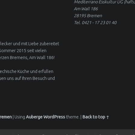
Mediterrano Esskultur UG (haft
Am Wall 186
28195 Bremen
Tel. 0421 - 17 23 01 40
 lecker und mit Liebe zubereitet
 Sommer 2015 seit vielen
erzen Bremens, Am Wall 186!
iechische Küche und erfüllen
uen uns auf Ihren Besuch und
Bremen
|
Using
Auberge
WordPress
theme.
|
Back to top ↑