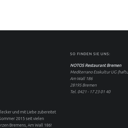
Posted on:
10 Nov. 2022
Written by:
admin
SO FINDEN SIE UNS:
NOTOS Restaurant Bremen
Mediterrano Esskultur UG (haft
Am Wall 186
28195 Bremen
Tel. 0421 - 17 23 01 40
 lecker und mit Liebe zubereitet
 Sommer 2015 seit vielen
erzen Bremens, Am Wall 186!