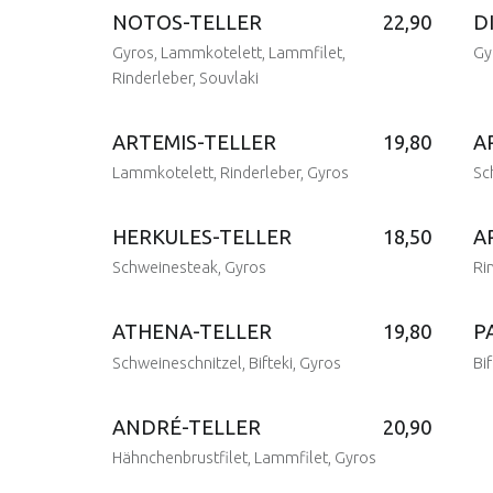
NOTOS-TELLER
22,90
D
Gyros, Lammkotelett, Lammfilet,
Gy
Rinderleber, Souvlaki
ARTEMIS-TELLER
19,80
A
Posted 
10 Feb. 2017
Written 
admin
Posted on:
Lammkotelett, Rinderleber, Gyros
Sc
10 Feb. 2017
Written by:
admin
HERKULES-TELLER
18,50
A
Posted on:
Posted 
Schweinesteak, Gyros
Ri
10 Feb. 2017
10 Feb. 2017
Written by:
Written 
admin
admin
ATHENA-TELLER
19,80
P
Posted on:
Posted 
Schweineschnitzel, Bifteki, Gyros
Bi
10 Feb. 2017
10 Feb. 2017
Written by:
Written 
admin
admin
ANDRÉ-TELLER
20,90
Posted on:
Posted 
Hähnchenbrustfilet, Lammfilet, Gyros
10 Feb. 2017
10 Feb. 2017
Written by:
Written 
admin
admin