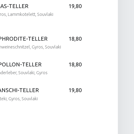
IAS-TELLER
19,80
ros, Lammkotelett, Souvlaki
PHRODITE-TELLER
18,80
on:
by:
hweineschnitzel, Gyros, Souvlaki
POLLON-TELLER
18,80
on:
nderleber, Souvlaki, Gyros
by:
ANSCHI-TELLER
19,80
on:
fteki, Gyros, Souvlaki
by:
on:
by: