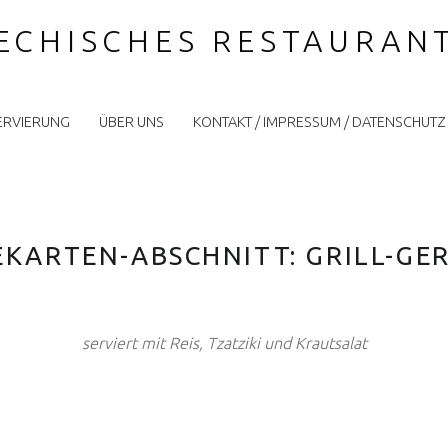
IECHISCHES RESTAURAN
ERVIERUNG
ÜBER UNS
KONTAKT / IMPRESSUM / DATENSCHUTZ
EKARTEN-ABSCHNITT:
GRILL-GE
serviert mit Reis, Tzatziki und Krautsalat