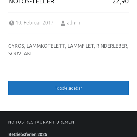
NOTOS-TELLER
22,90
Posted on:
Written by:
10. Februar 2017
admin
GYROS, LAMMKOTELETT, LAMMFILET, RINDERLEBER,
SOUVLAKI
SIDEBAR
Toggle sidebar
FOOTER SIDEBAR
NOTOS RESTAURANT BREMEN
Betriebsferien 2026