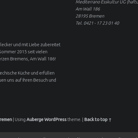
Mediterrano Esskultur UG (haft
Am Wall 186
28195 Bremen
Tel. 0421 - 17 23 01 40
 lecker und mit Liebe zubereitet
 Sommer 2015 seit vielen
erzen Bremens, Am Wall 186!
iechische Küche und erfüllen
uen uns auf Ihren Besuch und
Bremen
|
Using
Auberge
WordPress
theme.
|
Back to top ↑